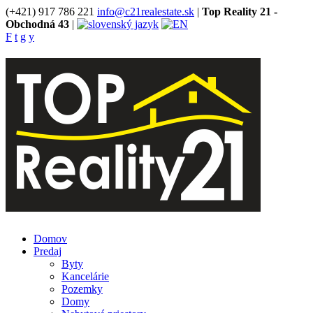
(+421) 917 786 221
info@c21realestate.sk
|
Top Reality 21 -
Obchodná 43
|
F
t
g
y
Domov
Predaj
Byty
Kancelárie
Pozemky
Domy